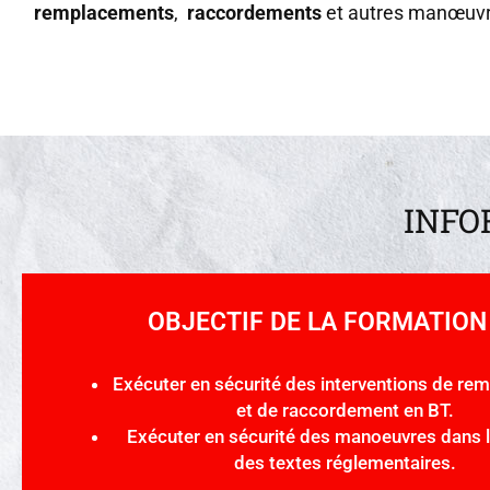
remplacements
,
raccordements
et autres manœuvr
INFO
OBJECTIF DE LA FORMATION
Exécuter en sécurité des interventions de r
et de raccordement en BT.
Exécuter en sécurité des manoeuvres dans l
des textes réglementaires.