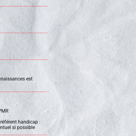
nnaissances est
 PMR
 référent handicap :
tuel si possible