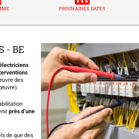
MME
PROCHAINES DATES
 - BE
électriciens
terventions
œuvre des
œuvre).
bilitation
enir
près d’une
ls de que des