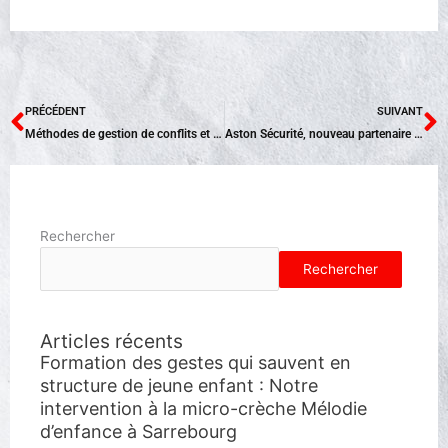
Précédent
S
PRÉCÉDENT
SUIVANT
Méthodes de gestion de conflits et situations dégradées pour nos stagiaires TFP APS
Aston Sécurité, nouveau partenaire de notre centre de formation à Bischheim.
Rechercher
Rechercher
Articles récents
Formation des gestes qui sauvent en
structure de jeune enfant : Notre
intervention à la micro-crèche Mélodie
d’enfance à Sarrebourg