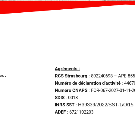
b
a
o
g
o
r
k
a
m
Agréments :
RCS Strasbourg
: 892240698 – APE 85
es :
Numéro de déclaration d’activité
: 4467
Numéro CNAPS
: FOR-067-2027-01-11-
SDIS
: 0018
INRS SST
:
H39339/2022/SST-1/O/15
ADEF
: 6721102203