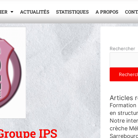
IER
ACTUALITÉS
STATISTIQUES
A PROPOS
CONT
Rechercher
Recherc
Articles 
Formation 
en structur
Notre inte
crèche Mél
Groupe IPS
Sarrebour