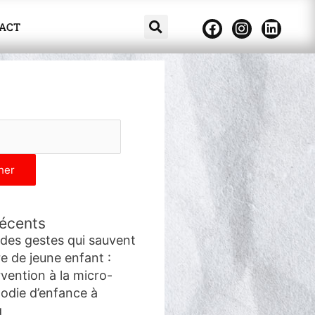
F
I
L
ACT
a
n
i
c
s
n
e
t
k
b
a
e
o
g
d
o
r
i
k
a
n
m
her
récents
des gestes qui sauvent
e de jeune enfant :
rvention à la micro-
odie d’enfance à
g