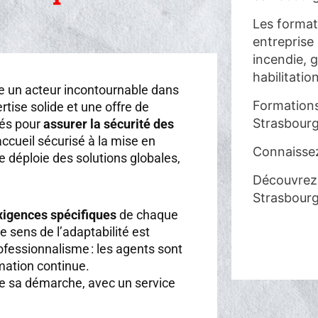
Les format
entreprise
incendie, g
habilitatio
un acteur incontournable dans
Formations
tise solide et une offre de
Strasbourg
iés pour
assurer la sécurité des
’accueil sécurisé à la mise en
Connaisse
se déploie des solutions globales,
Découvrez 
Strasbourg
xigences spécifiques
de chaque
e sens de l’adaptabilité est
fessionnalisme : les agents sont
mation continue.
r de sa démarche, avec un service