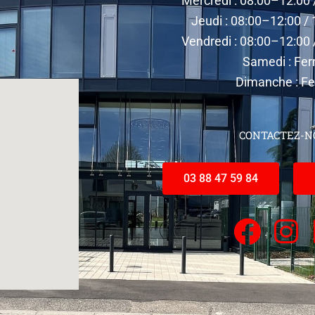
Mercredi : 08:00–12:00
Jeudi : 08:00–12:00 /
Vendredi : 08:00–12:00
Samedi : Fe
Dimanche : F
CONTACTEZ-N
03 88 47 59 84
F
I
a
n
c
s
e
t