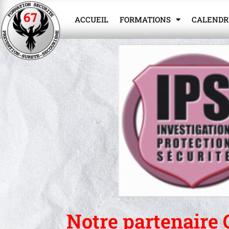
Aller
Panneau de gestion des cookies
au
ACCUEIL
FORMATIONS
CALENDR
contenu
Notre partenaire 