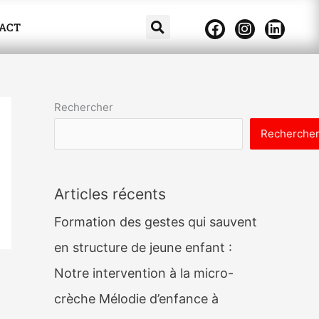
F
I
L
ACT
a
n
i
c
s
n
e
t
k
b
a
e
o
g
d
o
r
i
Rechercher
k
a
n
m
Recherche
Articles récents
Formation des gestes qui sauvent
en structure de jeune enfant :
Notre intervention à la micro-
crèche Mélodie d’enfance à