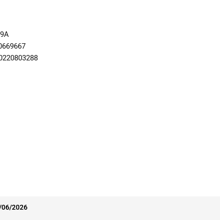
59A
0669667
20220803288
4/06/2026