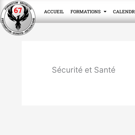
Aller
Panneau de gestion des cookies
au
ACCUEIL
FORMATIONS
CALENDR
contenu
Sécurité et Santé